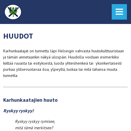
MENU
HUUDOT
Karhunkaatajat on tunnettu läpi Helsingin vahvasta huutokulttuuristaan
ja tämän annetaankin näkyä ulospäin. Huudolla voidaan esimerkiksi
kiittää ruuasta tai esityksestä, luoda yhteishenkeä tai yksinkertaisesti
purkaa ylitsevuotavaa iloa, ylpeyttä, tuskaa tai mitä tahansa muuta
tunnetta.
Karhunkaatajien huuto
Ryskyy ryskyy!
Ryskyy ryskyy rymisee,
mitä tämä merkitsee?