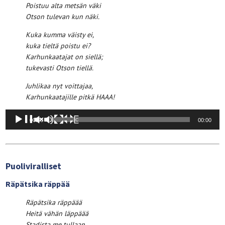
Poistuu alta metsän väki
Otson tulevan kun näki.
Kuka kumma väisty ei,
kuka tieltä poistu ei?
Karhunkaatajat on siellä;
tukevasti Otson tiellä.
Juhlikaa nyt voittajaa,
Karhunkaatajille pitkä HAAA!
Äänitoistin
00:00
00:00
Puoliviralliset
Räpätsika räppää
Räpätsika räppäää
Heitä vähän läppäää
Stadista me tullaan