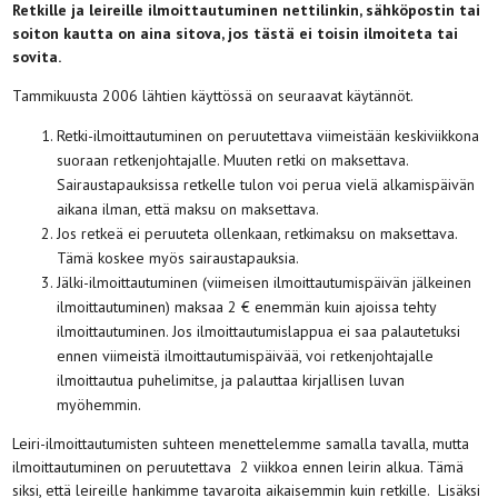
Retkille ja leireille ilmoittautuminen nettilinkin, sähköpostin tai
soiton kautta on aina sitova, jos tästä ei toisin ilmoiteta tai
sovita.
Tammikuusta 2006 lähtien käyttössä on seuraavat käytännöt.
Retki-ilmoittautuminen on peruutettava viimeistään keskiviikkona
suoraan retkenjohtajalle. Muuten retki on maksettava.
Sairaustapauksissa retkelle tulon voi perua vielä alkamispäivän
aikana ilman, että maksu on maksettava.
Jos retkeä ei peruuteta ollenkaan, retkimaksu on maksettava.
Tämä koskee myös sairaustapauksia.
Jälki-ilmoittautuminen (viimeisen ilmoittautumispäivän jälkeinen
ilmoittautuminen) maksaa 2 € enemmän kuin ajoissa tehty
ilmoittautuminen. Jos ilmoittautumislappua ei saa palautetuksi
ennen viimeistä ilmoittautumispäivää, voi retkenjohtajalle
ilmoittautua puhelimitse, ja palauttaa kirjallisen luvan
myöhemmin.
Leiri-ilmoittautumisten suhteen menettelemme samalla tavalla, mutta
ilmoittautuminen on peruutettava 2 viikkoa ennen leirin alkua. Tämä
siksi, että leireille hankimme tavaroita aikaisemmin kuin retkille. Lisäksi