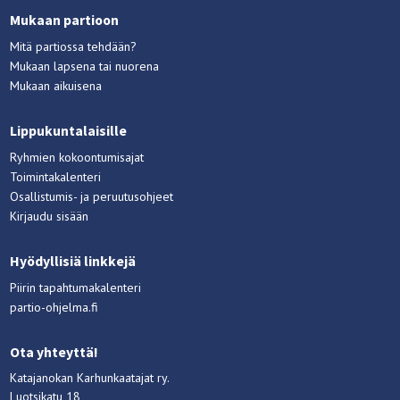
Mukaan partioon
Mitä partiossa tehdään?
Mukaan lapsena tai nuorena
Mukaan aikuisena
Lippukuntalaisille
Ryhmien kokoontumisajat
Toimintakalenteri
Osallistumis- ja peruutusohjeet
Kirjaudu sisään
Hyödyllisiä linkkejä
Piirin tapahtumakalenteri
partio-ohjelma.fi
Ota yhteyttä!
Katajanokan Karhunkaatajat ry.
Luotsikatu 18